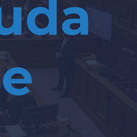
uda
se