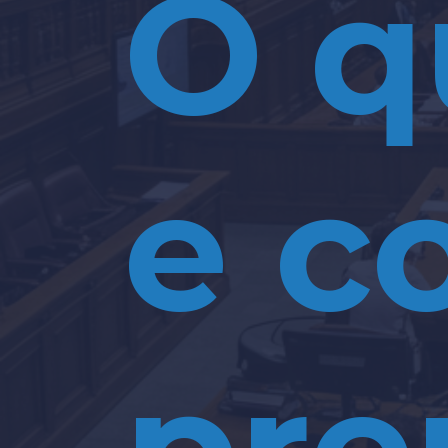
O q
e c