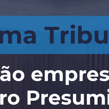
ma Tribu
ão empres
ro Presum