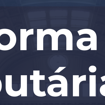
orma
butári