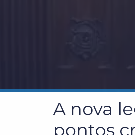
A nova le
pontos cr