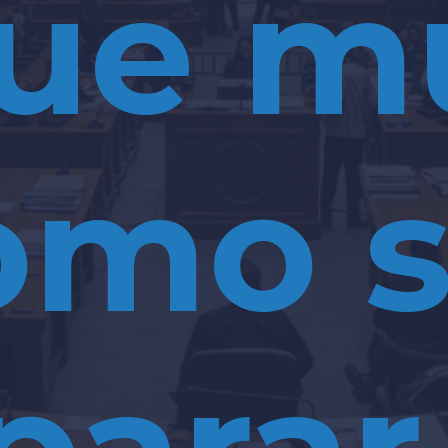
ue m
omo 