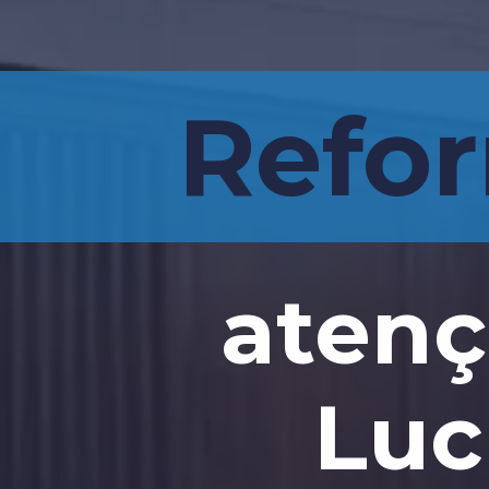
Refor
atenç
Luc