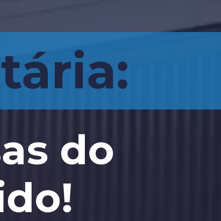
tária:
as do
ido!