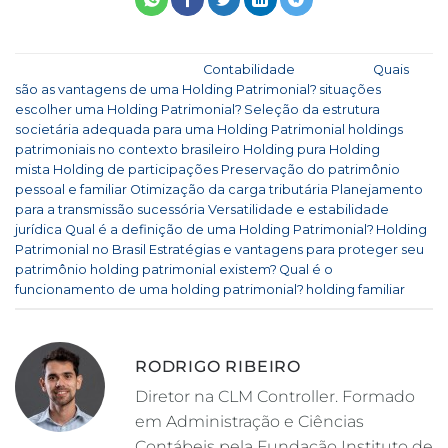
Esse registro foi postado em
Contabilidade
e marcado
Quais
são as vantagens de uma Holding Patrimonial?
,
situações
escolher uma Holding Patrimonial?
,
Seleção da estrutura
societária adequada para uma Holding Patrimonial
,
holdings
patrimoniais no contexto brasileiro
,
Holding pura
,
Holding
mista
,
Holding de participações
,
Preservação do patrimônio
pessoal e familiar
,
Otimização da carga tributária
,
Planejamento
para a transmissão sucessória
,
Versatilidade e estabilidade
jurídica
,
Qual é a definição de uma Holding Patrimonial?
,
Holding
Patrimonial no Brasil
,
Estratégias e vantagens para proteger seu
patrimônio
,
holding patrimonial existem?
,
Qual é o
funcionamento de uma holding patrimonial?
,
holding familiar
.
RODRIGO RIBEIRO
Diretor na CLM Controller. Formado
em Administração e Ciências
Contábeis pela Fundação Instituto de