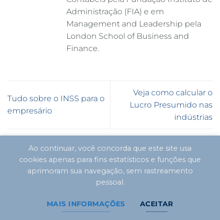
Administração (FIA) e em
Management and Leadership pela
London School of Business and
Finance.
Veja como calcular o
Tudo sobre o INSS para o
Lucro Presumido nas
empresário
indústrias
Ao continuar, você concorda que este site usa
Deixe um comentário
cookies apenas para fins estatísticos e funções que
aprimoram sua navegação, sem rastreamento
O seu endereço de e-mail não será publicado.
pessoal.
Campos obrigatórios são marcados com
*
MAIS INFORMAÇÕES
ACEITAR
Comentário
*