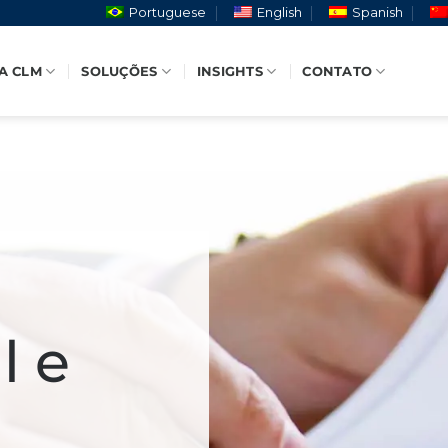
Portuguese
English
Spanish
A CLM
SOLUÇÕES
INSIGHTS
CONTATO
l e