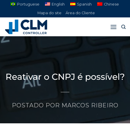
Pular
Portuguese
English
Spanish
Chinese
para
Mapa do site
Área do Cliente
o
conteúdo
Reativar o CNPJ é possível?
POSTADO POR
MARCOS RIBEIRO