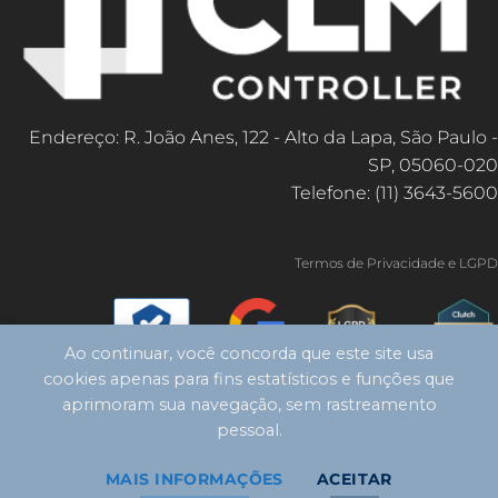
Endereço: R. João Anes, 122 - Alto da Lapa, São Paulo -
SP, 05060-020
Telefone: (11) 3643-5600
Termos de Privacidade e LGPD
Ao continuar, você concorda que este site usa
cookies apenas para fins estatísticos e funções que
aprimoram sua navegação, sem rastreamento
pessoal.
MAIS INFORMAÇÕES
ACEITAR
Copyright 2026 ©
CLM Controller