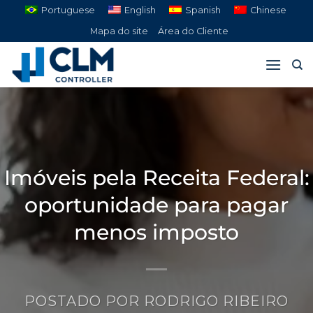
Pular
Portuguese
English
Spanish
Chinese
para
Mapa do site
Área do Cliente
o
conteúdo
Imóveis pela Receita Federal:
oportunidade para pagar
menos imposto
POSTADO POR
RODRIGO RIBEIRO