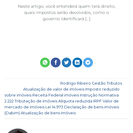
Neste artigo, você entenderá quem terá direito,
quais impostos serão devolvidos, como o
a
governo identificará [...]
Esse registro foi postado em
Rodrigo Ribeiro
,
Gestão
,
Tributos
e
marcado
Atualização de valor de imóveis
,
Imposto reduzido
sobre imóveis
,
Receita Federal imóveis
,
Instrução Normativa
2.222
,
Tributação de imóveis
,
Alíquota reduzida IRPF
,
Valor de
mercado de imóveis
,
Lei 14.973
,
Declaração de bens imóveis
(Dabim)
,
Atualização de bens imóveis
.