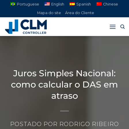
Pular
Portuguese
English
Spanish
Chinese
para
Mapa do site
Área do Cliente
o
conteúdo
Juros Simples Nacional:
como calcular o DAS em
atraso
POSTADO POR
RODRIGO RIBEIRO