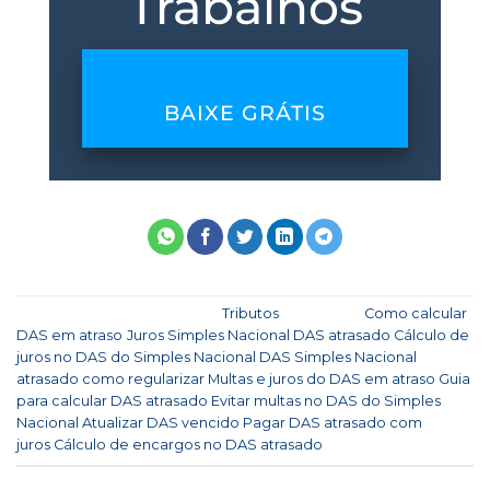
Trabalhos
BAIXE GRÁTIS
Esse registro foi postado em
Tributos
e marcado
Como calcular
DAS em atraso
,
Juros Simples Nacional DAS atrasado
,
Cálculo de
juros no DAS do Simples Nacional
,
DAS Simples Nacional
atrasado como regularizar
,
Multas e juros do DAS em atraso
,
Guia
para calcular DAS atrasado
,
Evitar multas no DAS do Simples
Nacional
,
Atualizar DAS vencido
,
Pagar DAS atrasado com
juros
,
Cálculo de encargos no DAS atrasado
.