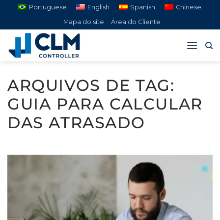
Pular
Portuguese
English
Spanish
Chinese
para
Mapa do site
Área do Cliente
o
conteúdo
ARQUIVOS DE TAG:
GUIA PARA CALCULAR
DAS ATRASADO