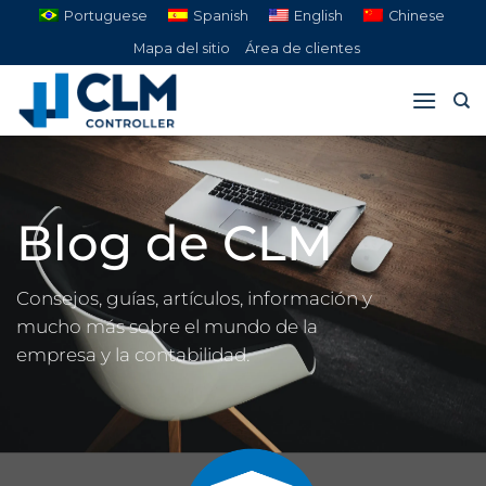
Saltar
Portuguese
Spanish
English
Chinese
al
Mapa del sitio
Área de clientes
contenido
Blog de CLM
Consejos, guías, artículos, información y
mucho más sobre el mundo de la
empresa y la contabilidad.