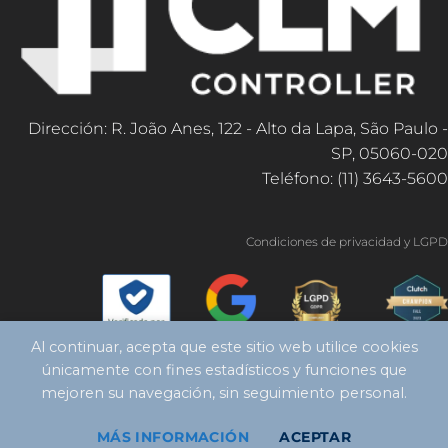
Dirección: R. João Anes, 122 - Alto da Lapa, São Paulo -
SP, 05060-020
Teléfono: (11) 3643-5600
Condiciones de privacidad y LGPD
Al continuar, acepta que este sitio web utilice cookies
únicamente con fines estadísticos y funciones que
mejoren su navegación, sin seguimiento personal.
MÁS INFORMACIÓN
ACEPTAR
Copyright 2026 ©
Controlador CLM