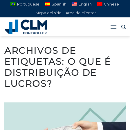
Saltar
Portuguese
Spanish
English
Chinese
al
Mapa del sitio
Área de clientes
contenido
ARCHIVOS DE
ETIQUETAS:
O QUE É
DISTRIBUIÇÃO DE
LUCROS?