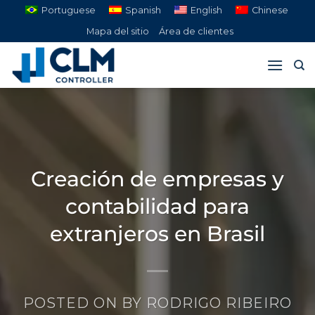
Saltar
Portuguese
Spanish
English
Chinese
al
Mapa del sitio
Área de clientes
contenido
Creación de empresas y
contabilidad para
extranjeros en Brasil
POSTED ON
BY
RODRIGO RIBEIRO