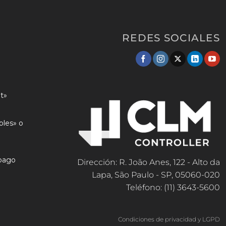
REDES SOCIALES
t»
ples» o
 pago
Dirección: R. João Anes, 122 - Alto da
Lapa, São Paulo - SP, 05060-020
Teléfono: (11) 3643-5600
Condiciones de privacidad y LGPD