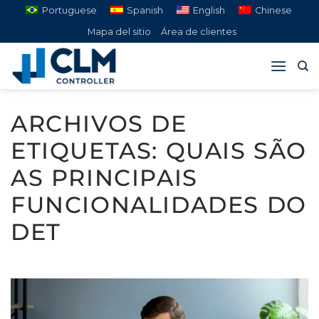
Saltar
Portuguese
Spanish
English
Chinese
al
Mapa del sitio
Área de clientes
contenido
ARCHIVOS DE
ETIQUETAS:
QUAIS SÃO
AS PRINCIPAIS
FUNCIONALIDADES DO
DET