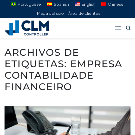
Saltar
Portuguese
Spanish
English
Chinese
al
Mapa del sitio
Área de clientes
contenido
ARCHIVOS DE
ETIQUETAS:
EMPRESA
CONTABILIDADE
FINANCEIRO