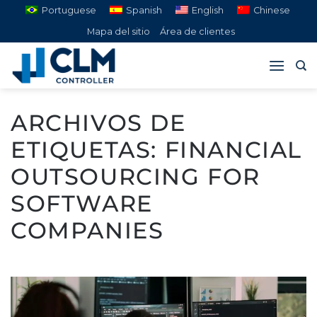
Saltar
Portuguese
Spanish
English
Chinese
al
Mapa del sitio
Área de clientes
contenido
ARCHIVOS DE
ETIQUETAS:
FINANCIAL
OUTSOURCING FOR
SOFTWARE
COMPANIES