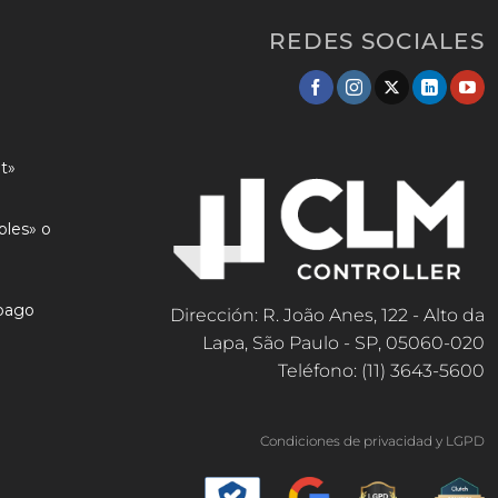
REDES SOCIALES
t»
ples» o
 pago
Dirección: R. João Anes, 122 - Alto da
Lapa, São Paulo - SP, 05060-020
Teléfono: (11) 3643-5600
Condiciones de privacidad y LGPD