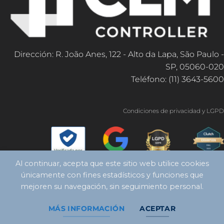
Dirección: R. João Anes, 122 - Alto da Lapa, São Paulo -
SP, 05060-020
Teléfono: (11) 3643-5600
Condiciones de privacidad y LGPD
Al continuar, acepta que este sitio web utilice cookies
únicamente con fines estadísticos y funciones que
mejoren su navegación, sin seguimiento personal.
MÁS INFORMACIÓN
ACEPTAR
Copyright 2026 ©
Controlador CLM