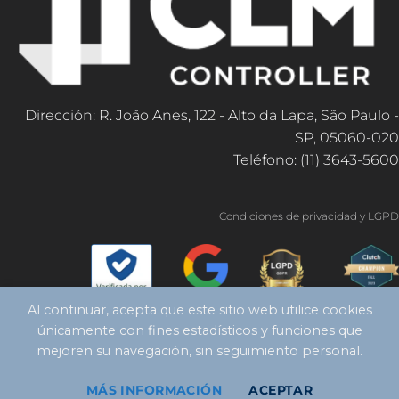
Dirección: R. João Anes, 122 - Alto da Lapa, São Paulo -
SP, 05060-020
Teléfono: (11) 3643-5600
Condiciones de privacidad y LGPD
Al continuar, acepta que este sitio web utilice cookies
únicamente con fines estadísticos y funciones que
mejoren su navegación, sin seguimiento personal.
MÁS INFORMACIÓN
ACEPTAR
Copyright 2026 ©
Controlador CLM