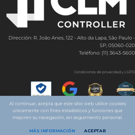
Dirección: R. João Anes, 122 - Alto da Lapa, São Paulo -
SP, 05060-020
Teléfono: (11) 3643-5600
Condiciones de privacidad y LGPD
Al continuar, acepta que este sitio web utilice cookies
únicamente con fines estadísticos y funciones que
mejoren su navegación, sin seguimiento personal.
MÁS INFORMACIÓN
ACEPTAR
Copyright 2026 ©
Controlador CLM