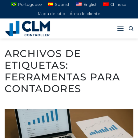
Saltar
Portuguese
Spanish
English
Chinese
al
Mapa del sitio
Área de clientes
contenido
ARCHIVOS DE
ETIQUETAS:
FERRAMENTAS PARA
CONTADORES