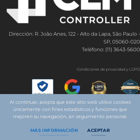
Dirección: R. João Anes, 122 - Alto da Lapa, São Paulo -
SP, 05060-020
Teléfono: (11) 3643-5600
Condiciones de privacidad y LGPD
Al continuar, acepta que este sitio web utilice cookies
únicamente con fines estadísticos y funciones que
mejoren su navegación, sin seguimiento personal.
MÁS INFORMACIÓN
ACEPTAR
Copyright 2026 ©
Controlador CLM