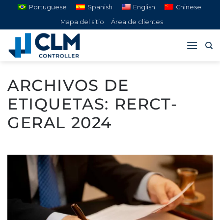
Saltar
Portuguese
Spanish
English
Chinese
al
Mapa del sitio
Área de clientes
contenido
ARCHIVOS DE
ETIQUETAS:
RERCT-
GERAL 2024