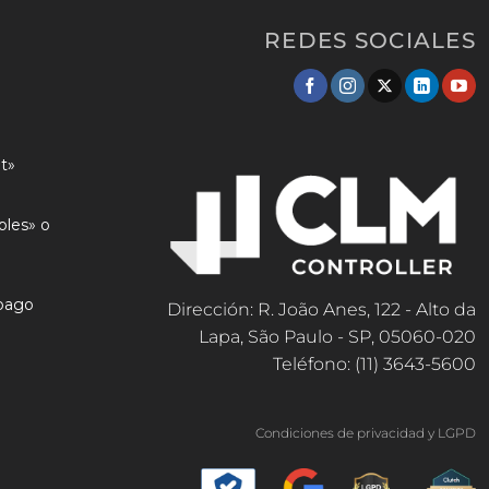
REDES SOCIALES
t»
ples» o
 pago
Dirección: R. João Anes, 122 - Alto da
Lapa, São Paulo - SP, 05060-020
Teléfono: (11) 3643-5600
Condiciones de privacidad y LGPD