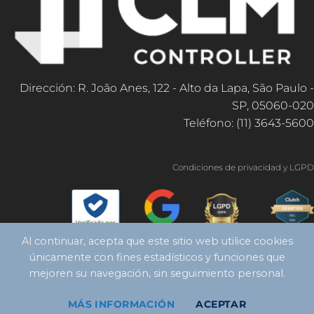
Dirección: R. João Anes, 122 - Alto da Lapa, São Paulo -
SP, 05060-020
Teléfono: (11) 3643-5600
Condiciones de privacidad y LGPD
Al continuar, acepta que este sitio web utilice cookies
únicamente con fines estadísticos y funciones que
mejoren su navegación, sin seguimiento personal.
MÁS INFORMACIÓN
ACEPTAR
Copyright 2026 ©
Controlador CLM