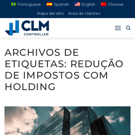
Saltar
Portuguese
Spanish
English
Chinese
al
Mapa del sitio
Área de clientes
contenido
ARCHIVOS DE
ETIQUETAS:
REDUÇÃO
DE IMPOSTOS COM
HOLDING