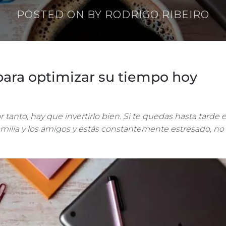
POSTED ON
BY
RODRIGO RIBEIRO
 para optimizar su tiempo hoy
r tanto, hay que invertirlo bien. Si te quedas hasta tarde 
 familia y los amigos y estás constantemente estresado, no