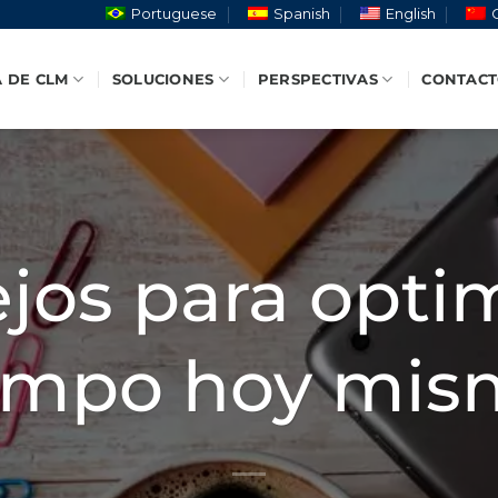
Portuguese
Spanish
English
 DE CLM
SOLUCIONES
PERSPECTIVAS
CONTAC
jos para opti
empo hoy mis