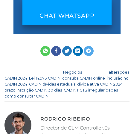
CHAT WHATSAPP
Esta entrada fue publicada en
Negócios
y etiquetada
alterações
CADIN 2024
,
Lei 14.973 CADIN
,
consulta CADIN online
,
inclusão no
CADIN 2024
,
CADIN dívidas estaduais
,
dívida ativa CADIN 2024
,
prazo inscrição CADIN 30 dias
,
CADIN FGTS irregularidades
,
como consultar CADIN
.
RODRIGO RIBEIRO
Director de CLM Controller.Es