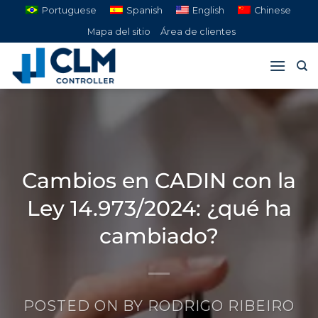
Saltar
Portuguese
Spanish
English
Chinese
al
Mapa del sitio
Área de clientes
contenido
Cambios en CADIN con la
Ley 14.973/2024: ¿qué ha
cambiado?
POSTED ON
BY
RODRIGO RIBEIRO