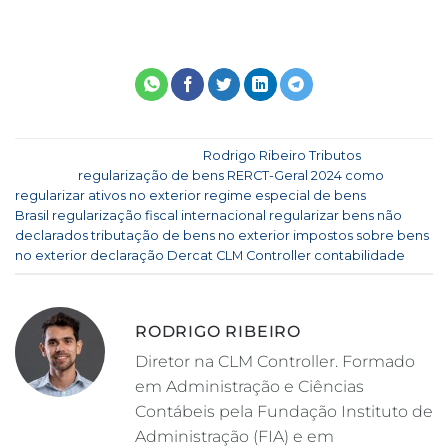
Esse registro foi postado em
Rodrigo Ribeiro
,
Tributos
e
marcado
regularização de bens
,
RERCT-Geral 2024
,
como
regularizar ativos no exterior
,
regime especial de bens
Brasil
,
regularização fiscal internacional
,
regularizar bens não
declarados
,
tributação de bens no exterior
,
impostos sobre bens
no exterior
,
declaração Dercat
,
CLM Controller contabilidade
.
RODRIGO RIBEIRO
Diretor na CLM Controller. Formado
em Administração e Ciências
Contábeis pela Fundação Instituto de
Administração (FIA) e em