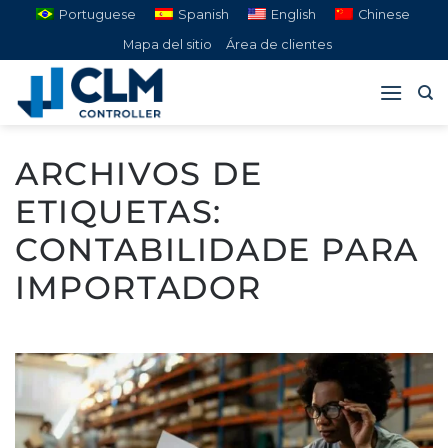
Saltar
Portuguese
Spanish
English
Chinese
al
Mapa del sitio
Área de clientes
contenido
ARCHIVOS DE
ETIQUETAS:
CONTABILIDADE PARA
IMPORTADOR