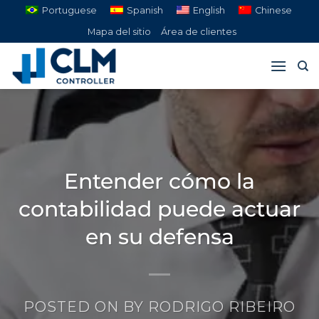
Saltar
Portuguese
Spanish
English
Chinese
al
Mapa del sitio
Área de clientes
contenido
Entender cómo la
contabilidad puede actuar
en su defensa
POSTED ON
BY
RODRIGO RIBEIRO