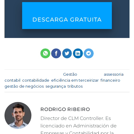
DESCARGA GRATUITA
Esta entrada fue publicada en
Gestão
y etiquetada
assessoria
contabil
,
contabilidade
,
eficiência em terceirizar
,
financeiro
,
gestão de negócios
,
segurança
,
tributos
.
RODRIGO RIBEIRO
Director de CLM Controller. Es
licenciado en Administración de
Empresas y Contabilidad por la