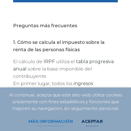
Preguntas más frecuentes
1. Cómo se calcula el impuesto sobre la
renta de las personas físicas
El cálculo de
IRPF
utiliza el
tabla progresiva
anual
sobre la base imponible del
contribuyente.
En primer lugar, todos los
ingresos
imponibles
del año y restar el
deducciones
Al continuar, acepta que este sitio web utilice cookies
permitidas
(seguridad social, sanidad,
únicamente con fines estadísticos y funciones que
educación hasta el límite, personas a cargo,
mejoren su navegación, sin seguimiento personal.
etc.).
Una vez definida la base de cálculo, el
de la
MÁS INFORMACIÓN
ACEPTAR
banda correspondiente
y deducir la parte