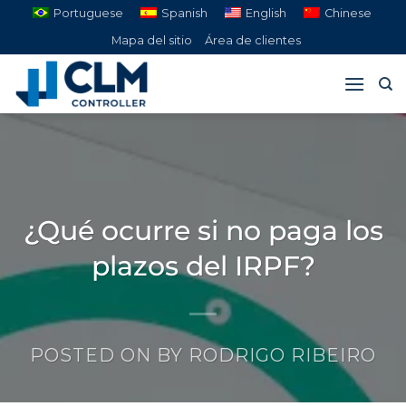
Saltar
Portuguese
Spanish
English
Chinese
al
Mapa del sitio
Área de clientes
contenido
¿Qué ocurre si no paga los
plazos del IRPF?
POSTED ON
BY
RODRIGO RIBEIRO