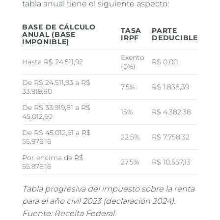
tabla anual tiene el siguiente aspecto:
BASE DE CÁLCULO
TASA
PARTE
ANUAL (BASE
IRPF
DEDUCIBLE
IMPONIBLE)
Exento
Hasta R$ 24.511,92
R$ 0,00
(0%)
De R$ 24.511,93 a R$
7.5%
R$ 1.838,39
33.919,80
De R$ 33.919,81 a R$
15%
R$ 4.382,38
45.012,60
De R$ 45.012,61 a R$
22.5%
R$ 7.758,32
55.976,16
Por encima de R$
27.5%
R$ 10.557,13
55.976,16
Tabla progresiva del impuesto sobre la renta
para el año civil 2023 (declaración 2024).
Fuente: Receita Federal.