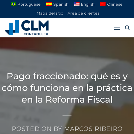
Saltar
Portuguese
Spanish
English
Chinese
al
Mapa del sitio
Área de clientes
contenido
Pago fraccionado: qué es y
cómo funciona en la práctica
en la Reforma Fiscal
POSTED ON
BY
MARCOS RIBEIRO