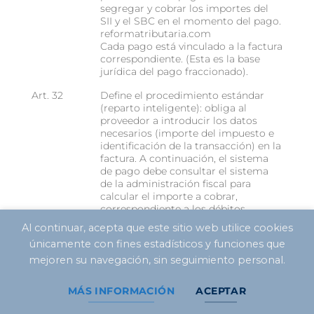
segregar y cobrar los importes del
SII y el SBC en el momento del pago.
reformatributaria.com
Cada pago está vinculado a la factura
correspondiente. (Esta es la base
jurídica del pago fraccionado).
Art. 32
Define el procedimiento estándar
(reparto inteligente): obliga al
proveedor a introducir los datos
necesarios (importe del impuesto e
identificación de la transacción) en la
factura. A continuación, el sistema
de pago debe consultar el sistema
de la administración fiscal para
calcular el importe a cobrar,
correspondiente a los débitos
IBS/CBS de la transacción menos los
Al continuar, acepta que este sitio web utilice cookies
importes ya extinguidos (créditos ya
únicamente con fines estadísticos y funciones que
utilizados). Antes de pasar el dinero
al proveedor, el intermediario
mejoren su navegación, sin seguimiento personal.
financiero realiza esta consulta y
separa el impuesto. También prevé
MÁS INFORMACIÓN
ACEPTAR
procedimientos en caso de que falle
la consulta del sistema, garantizando