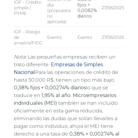
IOF - Crédito
día
fijos +
simple /
27/06/2025
(propuesta
0,0082%
PYME
no
diarios
aplicada)
IOF - Riesgo
de
Exento
Exento
27/06/2025
arrastre/FIDC
Nota:
Las pequeñas empresas reciben un
trato diferente.
Empresas de Simples
Nacional
Para las operaciones de crédito de
hasta 30.000 R$, tienen un tipo más bajo:
0,38% fijos + 0,00274% diarios
lo que se
traduce en
1,95% al año
.
Microempresarios
individuales (MEI)
también se han incluido
oficialmente en esta gama reducida,
eliminando las dudas que solían llevarles a
pagar como individuo; ahora el MEI tiene
derecho a una tasa de
0,38% + 0,00274% al