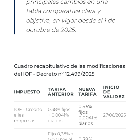
principales cambios en una
tabla comparativa clara y
objetiva, en vigor desde el 1 de
octubre de 2025:
Cuadro recapitulativo de las modificaciones
del IOF - Decreto nº 12.499/2025
INICIO
TARIFA
NUEVA
IMPUESTO
DE
ANTERIOR
TARIFA
VALIDEZ
0,95%
IOF - Crédito
0,38% fijos
fijos +
a las
+ 0,0041%
27/06/2025
0,0041%
empresas
diarios
diarios
Fijo 0,38% +
0,00137% al
0,38%