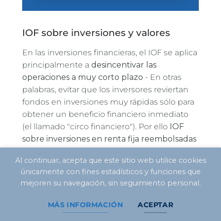
IOF sobre inversiones y valores
En las inversiones financieras, el IOF se aplica
principalmente a
desincentivar las
operaciones a muy corto plazo
- En otras
palabras, evitar que los inversores reviertan
fondos en inversiones muy rápidas sólo para
obtener un beneficio financiero inmediato
(el llamado "circo financiero"). Por ello
IOF
sobre inversiones en renta fija reembolsadas
en menos de 30 días
. Su funcionamiento
Al continuar, acepta que este sitio web utilice cookies
difiere de las demás modalidades: no se trata
únicamente con fines estadísticos y funciones que
de un tipo fijo sobre la cantidad invertida,
mejoren su navegación, sin seguimiento personal.
sino de un porcentaje.
regresivo en función
de la renta
de la aplicación, disminuyendo
MÁS INFORMACIÓN
ACEPTAR
día a día.