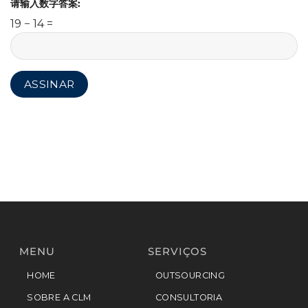
请输入数字答案:
19 − 14 =
MENU
SERVIÇOS
HOME
OUTSOURCING
SOBRE A CLM
CONSULTORIA