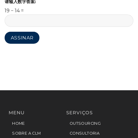
请输入数字答案:
19 − 14 =
MENU
SERVIÇOS
HOME
OUTSOURCING
SOBRE A CLM
CONSULTORIA