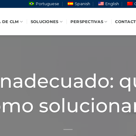
Portuguese
Spanish
English
 DE CLM
SOLUCIONES
PERSPECTIVAS
CONTAC
nadecuado: q
mo soluciona