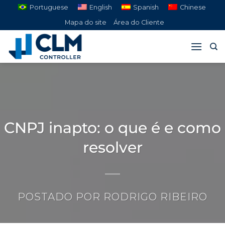
Pular
Portuguese
English
Spanish
Chinese
para
Mapa do site
Área do Cliente
o
conteúdo
CNPJ inapto: o que é e como
resolver
POSTADO POR
RODRIGO RIBEIRO