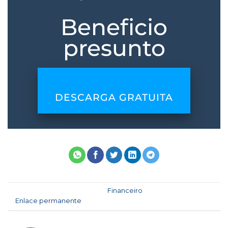
Beneficio
presunto
DESCARGA GRATUITA
Esta entrada fue publicada en
Financeiro
. Marque como favorito
el
Enlace permanente
.