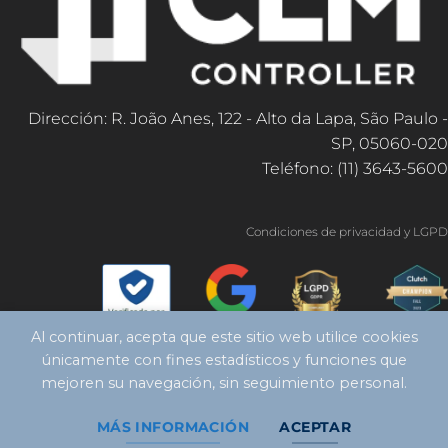
Dirección: R. João Anes, 122 - Alto da Lapa, São Paulo -
SP, 05060-020
Teléfono: (11) 3643-5600
Condiciones de privacidad y LGPD
Al continuar, acepta que este sitio web utilice cookies
únicamente con fines estadísticos y funciones que
mejoren su navegación, sin seguimiento personal.
MÁS INFORMACIÓN
ACEPTAR
Copyright 2026 ©
Controlador CLM