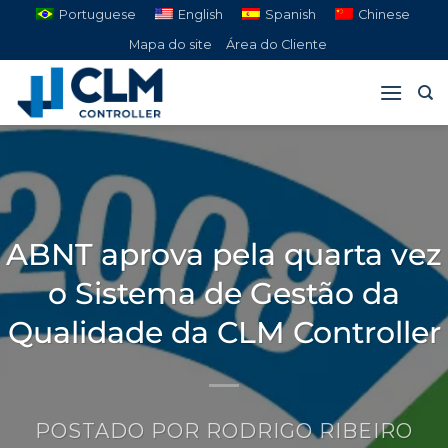
Pular
Portuguese
English
Spanish
Chinese
para
Mapa do site
Área do Cliente
o
conteúdo
ABNT aprova pela quarta vez
o Sistema de Gestão da
Qualidade da CLM Controller
POSTADO POR
RODRIGO RIBEIRO