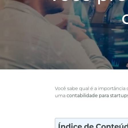
Você sabe qual é a importância 
uma
contabilidade para startup
Índice de Conteú