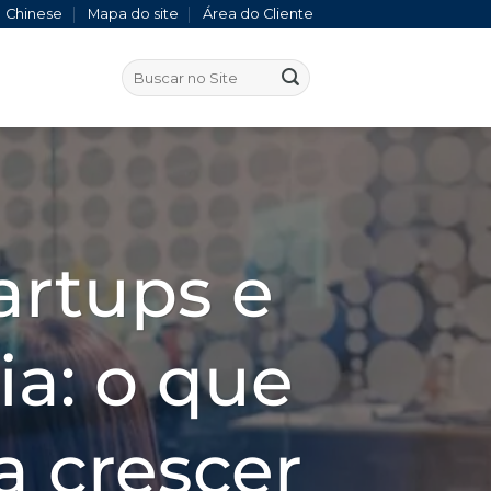
Chinese
Mapa do site
Área do Cliente
artups e
a: o que
a crescer