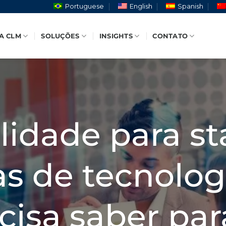
Portuguese
English
Spanish
A CLM
SOLUÇÕES
INSIGHTS
CONTATO
lidade para st
s de tecnologi
cisa saber par