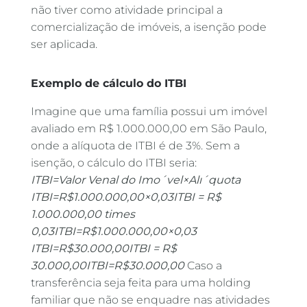
não tiver como atividade principal a
comercialização de imóveis, a isenção pode
ser aplicada.
Exemplo de cálculo do ITBI
Imagine que uma família possui um imóvel
avaliado em R$ 1.000.000,00 em São Paulo,
onde a alíquota de ITBI é de 3%. Sem a
isenção, o cálculo do ITBI seria:
I
TB
I
=
Va
l
or
V
e
na
l
d
o
I
m
o
ˊ
v
e
l
×
A
l
ı
ˊ
q
u
o
t
a
ITBI=R$1.000.000,00×0,03ITBI = R$
1.000.000,00 times
0,03
I
TB
I
=
R
$1.000.000
,
00
×
0
,
03
ITBI=R$30.000,00ITBI = R$
30.000,00
I
TB
I
=
R
$30.000
,
00
Caso a
transferência seja feita para uma holding
familiar que não se enquadre nas atividades