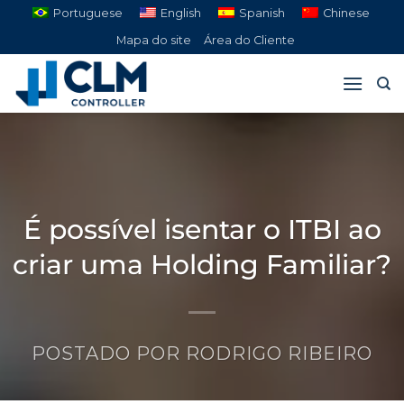
Pular
Portuguese
English
Spanish
Chinese
para
Mapa do site
Área do Cliente
o
conteúdo
É possível isentar o ITBI ao
criar uma Holding Familiar?
POSTADO POR
RODRIGO RIBEIRO