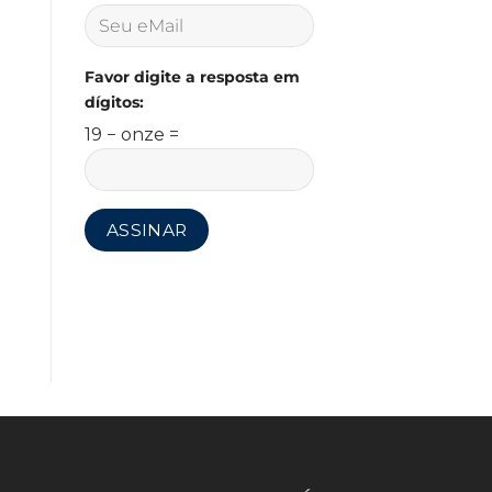
Favor digite a resposta em
dígitos:
19 − onze =