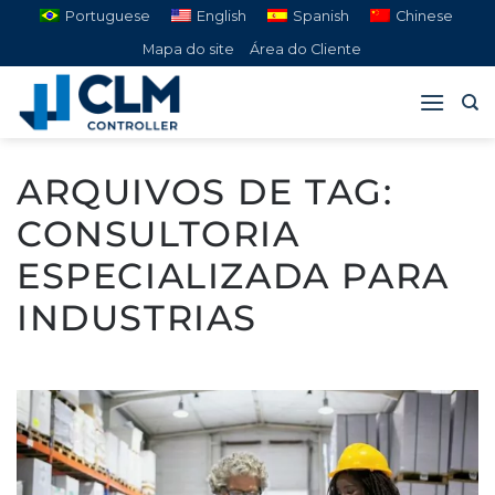
Pular
Portuguese
English
Spanish
Chinese
para
Mapa do site
Área do Cliente
o
conteúdo
ARQUIVOS DE TAG:
CONSULTORIA
ESPECIALIZADA PARA
INDUSTRIAS