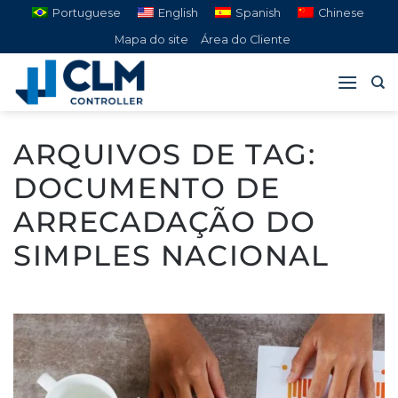
Pular
Portuguese
English
Spanish
Chinese
para
Mapa do site
Área do Cliente
o
conteúdo
ARQUIVOS DE TAG:
DOCUMENTO DE
ARRECADAÇÃO DO
SIMPLES NACIONAL