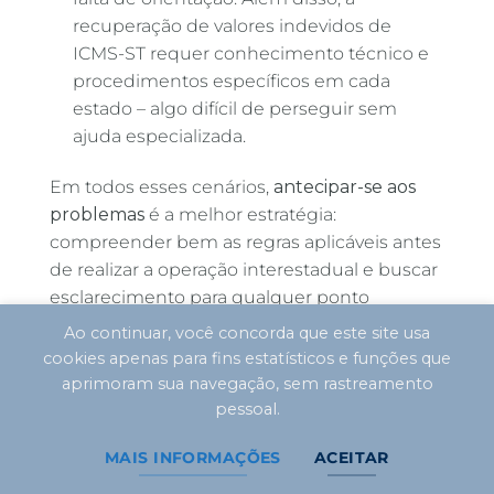
recuperação de valores indevidos de
ICMS-ST requer conhecimento técnico e
procedimentos específicos em cada
estado – algo difícil de perseguir sem
ajuda especializada.
Em todos esses cenários,
antecipar-se aos
problemas
é a melhor estratégia:
compreender bem as regras aplicáveis antes
de realizar a operação interestadual e buscar
esclarecimento para qualquer ponto
duvidoso. Cada erro evitado representa
Ao continuar, você concorda que este site usa
economia de dinheiro e tempo para a
cookies apenas para fins estatísticos e funções que
empresa.
aprimoram sua navegação, sem rastreamento
pessoal.
Dicas práticas para uma gestão fiscal
MAIS INFORMAÇÕES
ACEITAR
interestadual eficiente