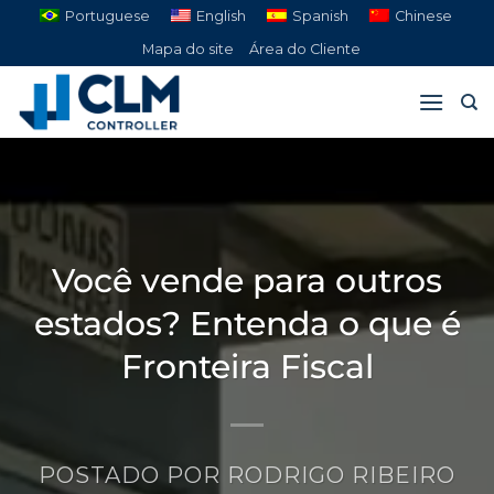
Pular
Portuguese
English
Spanish
Chinese
para
Mapa do site
Área do Cliente
o
conteúdo
Você vende para outros
estados? Entenda o que é
Fronteira Fiscal
POSTADO POR
RODRIGO RIBEIRO