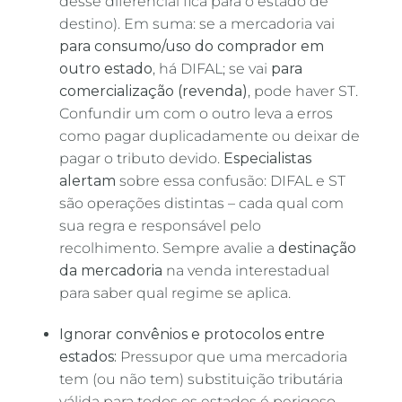
desse diferencial fica para o estado de
destino). Em suma: se a mercadoria vai
para consumo/uso do comprador em
outro estado
, há DIFAL; se vai
para
comercialização (revenda)
, pode haver ST.
Confundir um com o outro leva a erros
como pagar duplicadamente ou deixar de
pagar o tributo devido.
Especialistas
alertam
sobre essa confusão: DIFAL e ST
são operações distintas – cada qual com
sua regra e responsável pelo
recolhimento. Sempre avalie a
destinação
da mercadoria
na venda interestadual
para saber qual regime se aplica.
Ignorar convênios e protocolos entre
estados:
Pressupor que uma mercadoria
tem (ou não tem) substituição tributária
válida para todos os estados é perigoso.