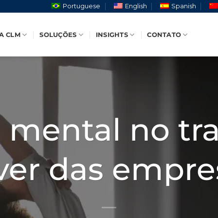
Portuguese
English
Spanish
A CLM
SOLUÇÕES
INSIGHTS
CONTATO
 mental no tra
ver das empre