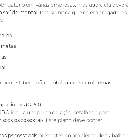
rigatório em várias empresas, mas agora ela deverá
 à saúde mental
. Isso significa que os empregadores
o:
balho
e metas
fas
ial
mbiente laboral
não contribua para problemas
.
upacionais (GRO)
GRO
inclua um plano de ação detalhado para
riscos psicossociais
. Este plano deve conter:
s psicossociais
presentes no ambiente de trabalho.