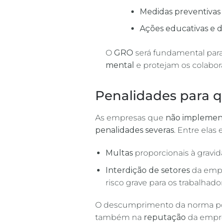
Medidas preventivas 
Ações educativas e 
O
GRO
será fundamental para 
mental
e protejam os colabor
Penalidades para 
As empresas que
não implement
penalidades severas
. Entre elas 
Multas
proporcionais à gravid
Interdição de setores
da emp
risco grave para os trabalhado
O descumprimento da norma pod
também na
reputação
da empre