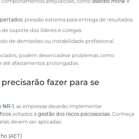
: comportamentos prejudiciais, como
assédio moral
e
apertados
: pressão extrema para entrega de resultados.
a de suporte dos líderes e colegas.
edo de demissões ou instabilidade profissional.
enciados, podem desencadear problemas como
 até afastamentos prolongados.
precisarão fazer para se
a
NR-1
, as empresas deverão implementar
ficos
voltados à
gestão dos riscos psicossociais
. Conheça
elas devem ser aplicadas:
lho (AET)