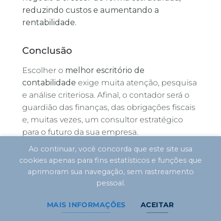
reduzindo custos e aumentando a
rentabilidade.
Conclusão
Escolher o
melhor escritório de
contabilidade
exige muita atenção, pesquisa
e análise criteriosa. Afinal, o contador será o
guardião das finanças, das obrigações fiscais
e, muitas vezes, um consultor estratégico
para o futuro da sua empresa.
Ao continuar, você concorda que este site usa
E se você busca uma contabilidade que
cookies apenas para fins estatísticos e funções que
reúne conhecimento técnico, inovação,
aprimoram sua navegação, sem rastreamento
atendimento consultivo e resultados reais, a
pessoal.
CLM Controller Contabilidade
é a escolha
certa.
MAIS INFORMAÇÕES
ACEITAR