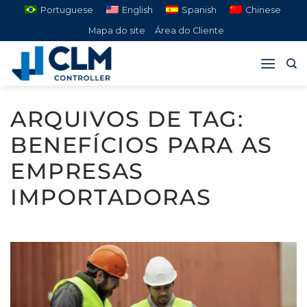
Pular
Portuguese
English
Spanish
Chinese
para
Mapa do site
Área do Cliente
o
conteúdo
ARQUIVOS DE TAG:
BENEFÍCIOS PARA AS
EMPRESAS
IMPORTADORAS