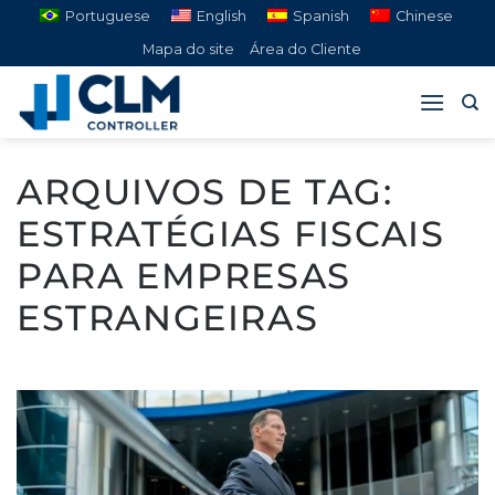
Pular
Portuguese
English
Spanish
Chinese
para
Mapa do site
Área do Cliente
o
conteúdo
ARQUIVOS DE TAG:
ESTRATÉGIAS FISCAIS
PARA EMPRESAS
ESTRANGEIRAS