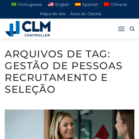
Pular
Portuguese
English
Spanish
Chinese
para
Mapa do site
Área do Cliente
o
conteúdo
ARQUIVOS DE TAG:
GESTÃO DE PESSOAS
RECRUTAMENTO E
SELEÇÃO