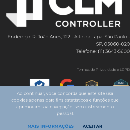
Endereço: R. João Anes, 122 - Alto da Lapa, São Paulo -
SP, 05060-020
Telefone: (11) 3643-5600
Termos de Privacidade e LGPD
Ao continuar, você concorda que este site usa
cookies apenas para fins estatísticos e funções que
aprimoram sua navegação, sem rastreamento
pessoal.
MAIS INFORMAÇÕES
ACEITAR
Copyright 2026 ©
CLM Controller