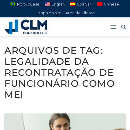
Pular
Portuguese
English
Spanish
Chinese
para
Mapa do site
Área do Cliente
o
conteúdo
ARQUIVOS DE TAG:
LEGALIDADE DA
RECONTRATAÇÃO DE
FUNCIONÁRIO COMO
MEI