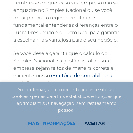
Lembre-se de que, caso sua empresa não se
enquadre no Simples Nacional ou se você
optar por outro regime tributário, é
fundamental entender as diferenças entre o
Lucro Presumido e o Lucro Real para garantir
a escolha mais vantajosa para o seu negócio.
Se você deseja garantir que o cálculo do
Simples Nacional e a gestão fiscal de sua
empresa sejam feitos de maneira correta e
eficiente, nosso
escritório de contabilidade
pode lhe orientar.
Ao continuar, você concorda que este site usa
cookies apenas para fins estatísticos e funções que
Entre em contato conosco e conheça nossos
aprimoram sua navegação, sem rastreamento
serviços para facilitar a gestão do seu
pessoal.
negócio!
MAIS INFORMAÇÕES
ACEITAR