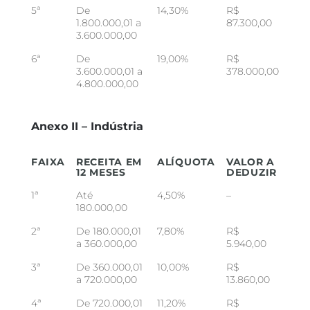
5ª
De
14,30%
R$
1.800.000,01 a
87.300,00
3.600.000,00
6ª
De
19,00%
R$
3.600.000,01 a
378.000,00
4.800.000,00
Anexo II – Indústria
FAIXA
RECEITA EM
ALÍQUOTA
VALOR A
12 MESES
DEDUZIR
1ª
Até
4,50%
–
180.000,00
2ª
De 180.000,01
7,80%
R$
a 360.000,00
5.940,00
3ª
De 360.000,01
10,00%
R$
a 720.000,00
13.860,00
4ª
De 720.000,01
11,20%
R$