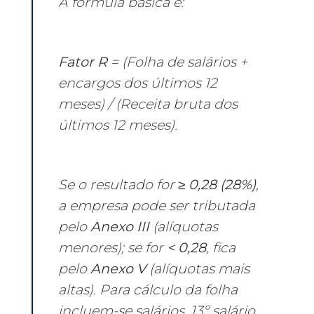
A fórmula básica é:
Fator R
= (Folha de salários +
encargos dos últimos 12
meses) / (Receita bruta dos
últimos 12 meses).
Se o resultado for
≥ 0,28 (28%)
,
a empresa pode ser tributada
pelo
Anexo III
(alíquotas
menores); se for
< 0,28
, fica
pelo
Anexo V
(alíquotas mais
altas). Para cálculo da folha
incluem-se salários, 13º salário,