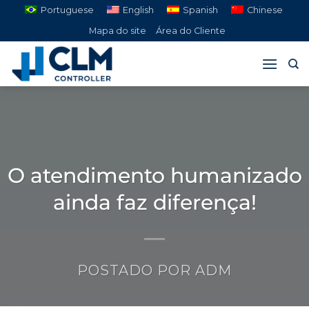
Pular
Portuguese
English
Spanish
Chinese
para
Mapa do site
Área do Cliente
o
conteúdo
O atendimento humanizado
ainda faz diferença!
POSTADO POR
ADM